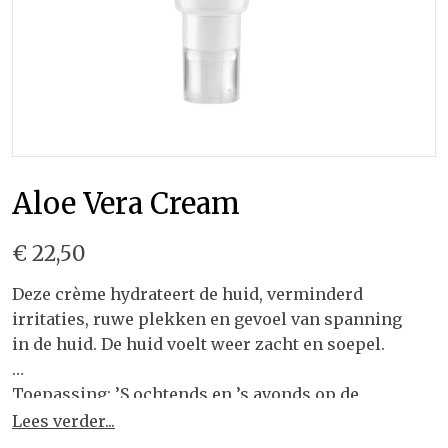
Aloe Vera Cream
€ 22,50
Deze crème hydrateert de huid, verminderd
irritaties, ruwe plekken en gevoel van spanning
in de huid. De huid voelt weer zacht en soepel.
Toepassing: ’S ochtends en ’s avonds op de
gereinigde huid aanbrengen.
Lees verder...