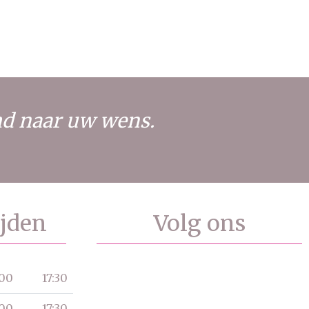
md naar uw wens.
jden
Volg ons
:00
17:30
:00
17:30