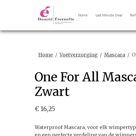
Home
Last Minute Deal
Beh
Home
Voetverzorging
Mascara
O
One For All Masc
Zwart
€ 16,25
Waterproof Mascara, voor elk wimpertyp
en een perfecte verdeling van de wimper